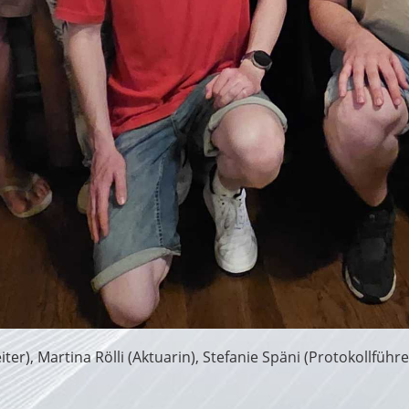
iter), Martina Rölli (Aktuarin), Stefanie Späni (Protokollfüh